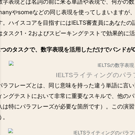
数字表現とは名詞の前に来る単語や表現で、何かの数
manyやsomeなどの同じ表現を使ってしまいます
す。ハイスコアを目指すにはIELTS審査員にあなた
はタスク1・2およびスピーキングテストで効果的に
2つのタスクで、数字表現を活用しただけでバンドが0
IELTSライティングのパ
パラフレーズとは、同じ意味を持った違う単語に言い変
ィングテストにおいて非常に重要なスキルで、他のパ
入は特にパラフレーズが必要な箇所です）。この演習でW
う。