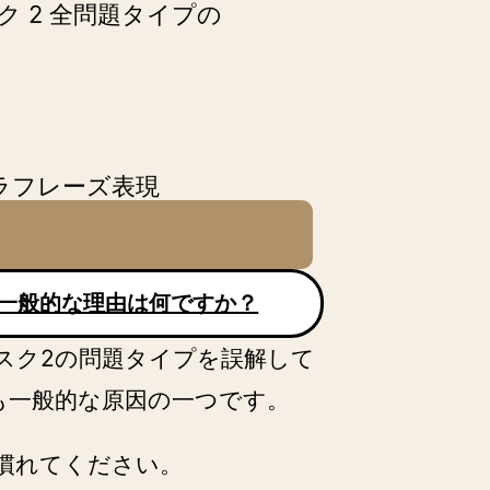
スク 2 全問題タイプの
パラフレーズ表現
スクにおける指示語表現
スペル – テストに挑
も一般的な理由は何ですか？
タスク2の問題タイプを誤解して
も一般的な原因の一つです。
スク2 例題と解答例 ア
慣れてください。
e writers