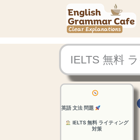
内
容
を
ス
キ
ッ
IELTS 無料
プ
英語 文法 問題
IELTS 無料 ライティング
対策