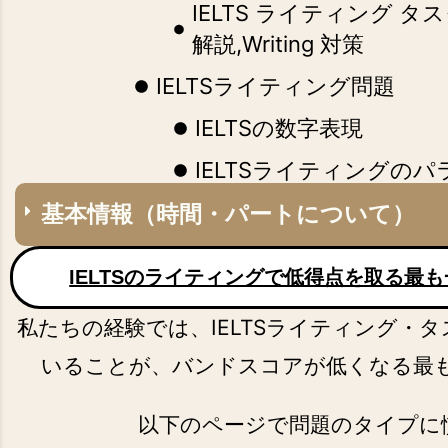
IELTS ライティング タ
解説,Writing 対策
IELTSライティング問題
IELTSの数字表現
IELTSライティングの
IELTSのWritingタ
基本情報（時間・パートについて）
IELTSでのよくあるミス
IELTSのライティングで低得点を取る最
戦！
Task2サンプルエッセイ
私たちの経験では、IELTSライティング・
いることが、バンドスコアが低くなる最
IELTS ライティング タ
イデア例と問題解答
以下のページで問題のタイプに
English Grammar Caf